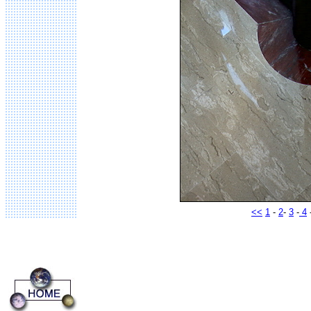
<<
1
-
2
-
3
-
4